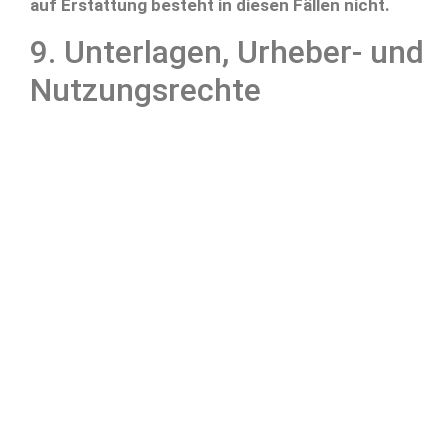
auf Erstattung besteht in diesen Fällen nicht.
9. Unterlagen, Urheber- und
Nutzungsrechte
9.1 Ausgehändigte oder digital bereitgestellte
Unterlagen sind urheberrechtlich geschützt und
nur für den eigenen Gebrauch
der Teilnehmenden
bestimmt.
9.2 Vervielfältigung, Verbreitung, öffentliche
Zugänglichmachung oder Weitergabe an Dritte
bedürfen der vorherigen Zustimmung der
Rechteinhabenden.
10. Bild-, Ton- und
Videoaufnahmen
10.1 Der Veranstalter kann zur Dokumentation/